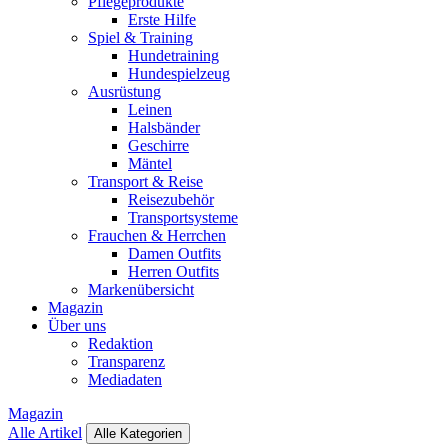
Pflegeprodukte
Erste Hilfe
Spiel & Training
Hundetraining
Hundespielzeug
Ausrüstung
Leinen
Halsbänder
Geschirre
Mäntel
Transport & Reise
Reisezubehör
Transportsysteme
Frauchen & Herrchen
Damen Outfits
Herren Outfits
Markenübersicht
Magazin
Über uns
Redaktion
Transparenz
Mediadaten
Magazin
Alle Artikel
Alle Kategorien