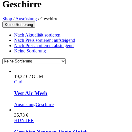
Geschirre
Shop
/
Ausrüstung
/
Geschirre
Keine Sortierung
Nach Aktualität sortieren
Nach Preis sortieren: aufsteigend
Nach Preis sortieren: absteigend
Keine Sortierung
19,22
€
/ Gr. M
Curli
Vest Air-Mesh
Ausrüstung
Geschirre
35,73
€
HUNTER
Geschirr Neopren Vario Quick