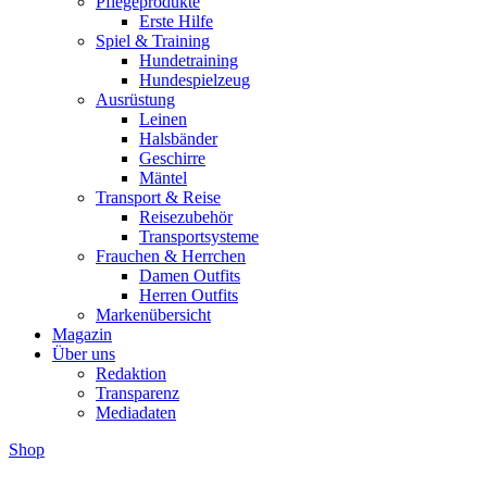
Pflegeprodukte
Erste Hilfe
Spiel & Training
Hundetraining
Hundespielzeug
Ausrüstung
Leinen
Halsbänder
Geschirre
Mäntel
Transport & Reise
Reisezubehör
Transportsysteme
Frauchen & Herrchen
Damen Outfits
Herren Outfits
Markenübersicht
Magazin
Über uns
Redaktion
Transparenz
Mediadaten
Shop