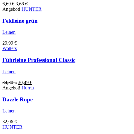
Ursprünglicher
Aktueller
6,69
€
3,68
€
Preis
Preis
Angebot!
HUNTER
war:
ist:
6,69 €
3,68 €.
Feldleine grün
Leinen
29,99
€
Wolters
Führleine Professional Classic
Leinen
Ursprünglicher
Aktueller
34,30
€
30,49
€
Preis
Preis
Angebot!
Hurrta
war:
ist:
34,30 €
30,49 €.
Dazzle Rope
Leinen
32,06
€
HUNTER