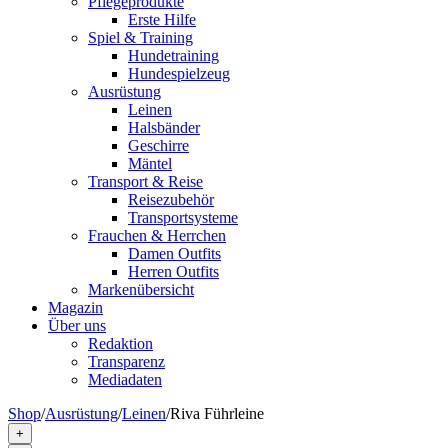
Pflegeprodukte
Erste Hilfe
Spiel & Training
Hundetraining
Hundespielzeug
Ausrüstung
Leinen
Halsbänder
Geschirre
Mäntel
Transport & Reise
Reisezubehör
Transportsysteme
Frauchen & Herrchen
Damen Outfits
Herren Outfits
Markenübersicht
Magazin
Über uns
Redaktion
Transparenz
Mediadaten
Shop
/
Ausrüstung
/
Leinen
/
Riva Führleine
+