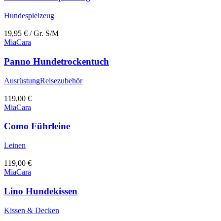
Hundespielzeug
19,95
€
/ Gr. S/M
MiaCara
Panno Hundetrockentuch
Ausrüstung
Reisezubehör
119,00
€
MiaCara
Como Führleine
Leinen
119,00
€
MiaCara
Lino Hundekissen
Kissen & Decken