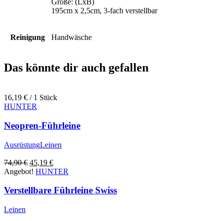
Größe: (LxB)
195cm x 2,5cm, 3-fach verstellbar
Reinigung
Handwäsche
Das könnte dir auch gefallen
16,19
€
/ 1 Stück
HUNTER
Neopren-Führleine
Ausrüstung
Leinen
Ursprünglicher
Aktueller
74,90
€
45,19
€
Preis
Preis
Angebot!
HUNTER
war:
ist:
74,90 €
45,19 €.
Verstellbare Führleine Swiss
Leinen