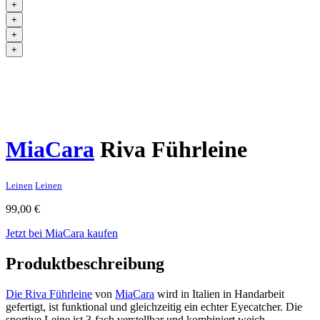
+
+
+
+
MiaCara
Riva Führleine
Leinen
Leinen
99,00
€
Jetzt bei MiaCara kaufen
Produktbeschreibung
Die Riva Führleine
von
MiaCara
wird in Italien in Handarbeit
gefertigt, ist funktional und gleichzeitig ein echter Eyecatcher. Die
sportive Leine ist 3-fach verstellbar und kombiniert weich