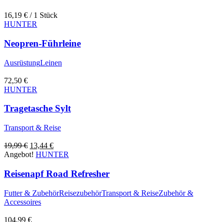
16,19
€
/ 1 Stück
HUNTER
Neopren-Führleine
Ausrüstung
Leinen
72,50
€
HUNTER
Tragetasche Sylt
Transport & Reise
Ursprünglicher
Aktueller
19,99
€
13,44
€
Preis
Preis
Angebot!
HUNTER
war:
ist:
19,99 €
13,44 €.
Reisenapf Road Refresher
Futter & Zubehör
Reisezubehör
Transport & Reise
Zubehör &
Accessoires
104,99
€