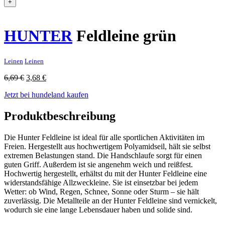
+
HUNTER
Feldleine grün
Leinen
Leinen
Ursprünglicher
Aktueller
6,69
€
3,68
€
Preis
Preis
Jetzt bei hundeland kaufen
war:
ist:
6,69 €
3,68 €.
Produktbeschreibung
Die Hunter Feldleine ist ideal für alle sportlichen Aktivitäten im
Freien. Hergestellt aus hochwertigem Polyamidseil, hält sie selbst
extremen Belastungen stand. Die Handschlaufe sorgt für einen
guten Griff. Außerdem ist sie angenehm weich und reißfest.
Hochwertig hergestellt, erhältst du mit der Hunter Feldleine eine
widerstandsfähige Allzweckleine. Sie ist einsetzbar bei jedem
Wetter: ob Wind, Regen, Schnee, Sonne oder Sturm – sie hält
zuverlässig. Die Metallteile an der Hunter Feldleine sind vernickelt,
wodurch sie eine lange Lebensdauer haben und solide sind.