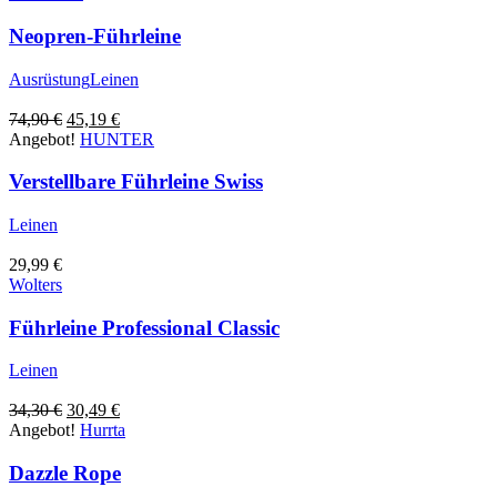
Neopren-Führleine
Ausrüstung
Leinen
Ursprünglicher
Aktueller
74,90
€
45,19
€
Preis
Preis
Angebot!
HUNTER
war:
ist:
74,90 €
45,19 €.
Verstellbare Führleine Swiss
Leinen
29,99
€
Wolters
Führleine Professional Classic
Leinen
Ursprünglicher
Aktueller
34,30
€
30,49
€
Preis
Preis
Angebot!
Hurrta
war:
ist:
34,30 €
30,49 €.
Dazzle Rope