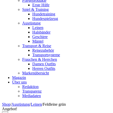
Pflegeprodukte
Erste Hilfe
Spiel & Training
Hundetraining
Hundespielzeug
Ausrüstung
Leinen
Halsbänder
Geschirre
Mäntel
Transport & Reise
Reisezubehör
Transportsysteme
Frauchen & Herrchen
Damen Outfits
Herren Outfits
Markenübersicht
Magazin
Über uns
Redaktion
Transparenz
Mediadaten
Shop
/
Ausrüstung
/
Leinen
/
Feldleine grün
Angebot!