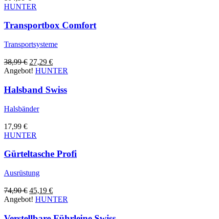
HUNTER
Transportbox Comfort
Transportsysteme
Ursprünglicher
Aktueller
38,99
€
27,29
€
Preis
Preis
Angebot!
HUNTER
war:
ist:
38,99 €
27,29 €.
Halsband Swiss
Halsbänder
17,99
€
HUNTER
Gürteltasche Profi
Ausrüstung
Ursprünglicher
Aktueller
74,90
€
45,19
€
Preis
Preis
Angebot!
HUNTER
war:
ist:
74,90 €
45,19 €.
Verstellbare Führleine Swiss