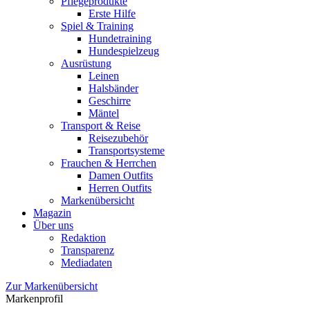
Pflegeprodukte
Erste Hilfe
Spiel & Training
Hundetraining
Hundespielzeug
Ausrüstung
Leinen
Halsbänder
Geschirre
Mäntel
Transport & Reise
Reisezubehör
Transportsysteme
Frauchen & Herrchen
Damen Outfits
Herren Outfits
Markenübersicht
Magazin
Über uns
Redaktion
Transparenz
Mediadaten
Zur Markenübersicht
Markenprofil