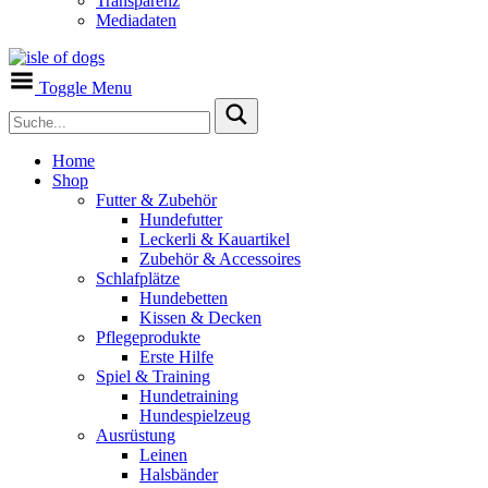
Transparenz
Mediadaten
Toggle Menu
Home
Shop
Futter & Zubehör
Hundefutter
Leckerli & Kauartikel
Zubehör & Accessoires
Schlafplätze
Hundebetten
Kissen & Decken
Pflegeprodukte
Erste Hilfe
Spiel & Training
Hundetraining
Hundespielzeug
Ausrüstung
Leinen
Halsbänder