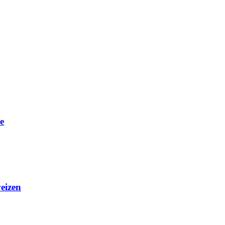
e
eizen