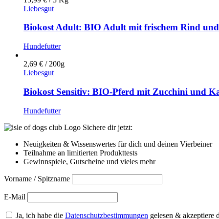
Liebesgut
Biokost Adult: BIO Adult mit frischem Rind und
Hundefutter
2,69
€
/ 200g
Liebesgut
Biokost Sensitiv: BIO-Pferd mit Zucchini und Ka
Hundefutter
Sichere dir jetzt:
Neuigkeiten & Wissenswertes für dich und deinen Vierbeiner
Teilnahme an limitierten Produkttests
Gewinnspiele, Gutscheine und vieles mehr
Vorname / Spitzname
E-Mail
Ja, ich habe die
Datenschutzbestimmungen
gelesen & akzeptiere 