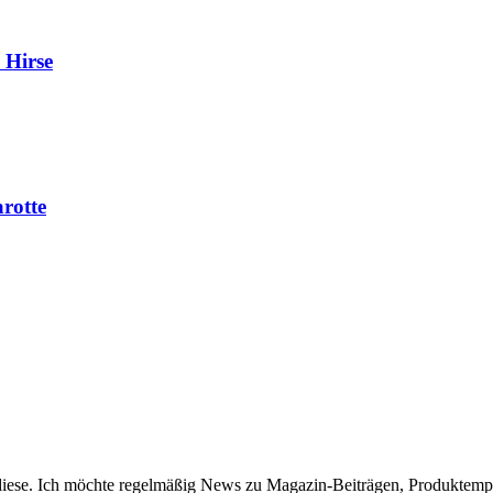
 Hirse
rotte
diese. Ich möchte regelmäßig News zu Magazin-Beiträgen, Produktem