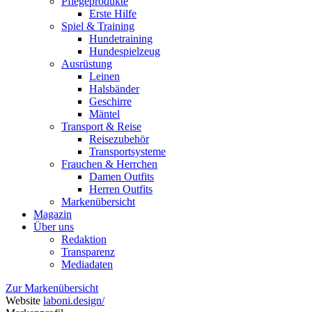
Pflegeprodukte
Erste Hilfe
Spiel & Training
Hundetraining
Hundespielzeug
Ausrüstung
Leinen
Halsbänder
Geschirre
Mäntel
Transport & Reise
Reisezubehör
Transportsysteme
Frauchen & Herrchen
Damen Outfits
Herren Outfits
Markenübersicht
Magazin
Über uns
Redaktion
Transparenz
Mediadaten
Zur Markenübersicht
Website
laboni.design/