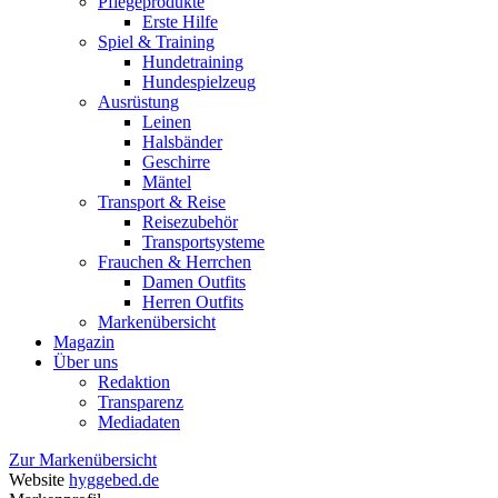
Pflegeprodukte
Erste Hilfe
Spiel & Training
Hundetraining
Hundespielzeug
Ausrüstung
Leinen
Halsbänder
Geschirre
Mäntel
Transport & Reise
Reisezubehör
Transportsysteme
Frauchen & Herrchen
Damen Outfits
Herren Outfits
Markenübersicht
Magazin
Über uns
Redaktion
Transparenz
Mediadaten
Zur Markenübersicht
Website
hyggebed.de