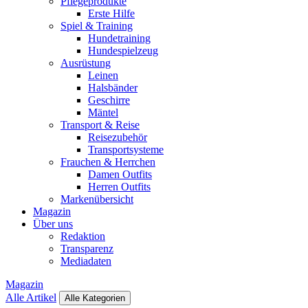
Pflegeprodukte
Erste Hilfe
Spiel & Training
Hundetraining
Hundespielzeug
Ausrüstung
Leinen
Halsbänder
Geschirre
Mäntel
Transport & Reise
Reisezubehör
Transportsysteme
Frauchen & Herrchen
Damen Outfits
Herren Outfits
Markenübersicht
Magazin
Über uns
Redaktion
Transparenz
Mediadaten
Magazin
Alle Artikel
Alle Kategorien