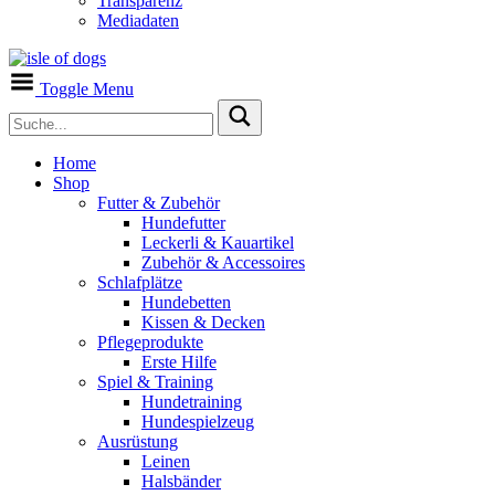
Transparenz
Mediadaten
Toggle Menu
Home
Shop
Futter & Zubehör
Hundefutter
Leckerli & Kauartikel
Zubehör & Accessoires
Schlafplätze
Hundebetten
Kissen & Decken
Pflegeprodukte
Erste Hilfe
Spiel & Training
Hundetraining
Hundespielzeug
Ausrüstung
Leinen
Halsbänder