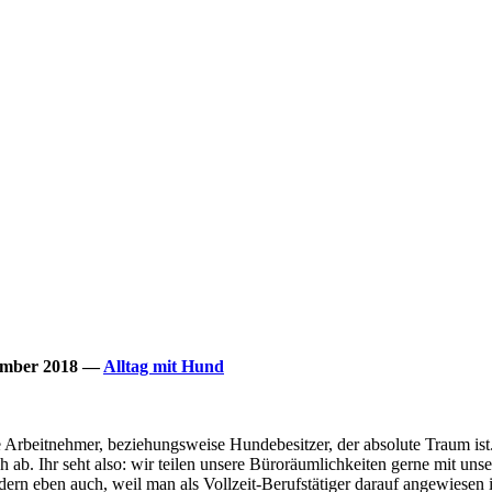
ember 2018
—
Alltag mit Hund
e Arbeitnehmer, beziehungsweise Hundebesitzer, der absolute Traum is
b. Ihr seht also: wir teilen unsere Büroräumlichkeiten gerne mit uns
ondern eben auch, weil man als Vollzeit-Berufstätiger darauf angewiese