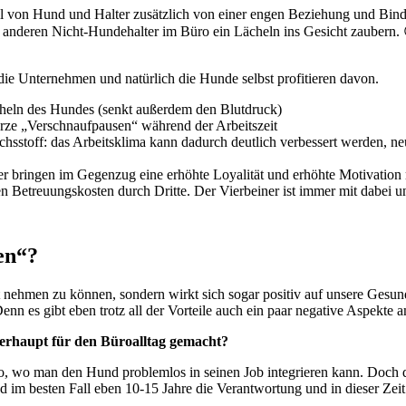
Fall von Hund und Halter zusätzlich von einer engen Beziehung und B
 anderen Nicht-Hundehalter im Büro ein Lächeln ins Gesicht zaubern.
die Unternehmen und natürlich die Hunde selbst profitieren davon.
cheln des Hundes (senkt außerdem den Blutdruck)
rze „Verschnaufpausen“ während der Arbeitszeit
chsstoff: das Arbeitsklima kann dadurch deutlich verbessert werden
r bringen im Gegenzug eine erhöhte Loyalität und erhöhte Motivation 
n Betreuungskosten durch Dritte. Der Vierbeiner ist immer mit dabei u
en“?
it nehmen zu können, sondern wirkt sich sogar positiv auf unsere Gesund
nn es gibt eben trotz all der Vorteile auch ein paar negative Aspekte 
erhaupt für den Büroalltag gemacht?
o, wo man den Hund problemlos in seinen Job integrieren kann. Doch die
 im besten Fall eben 10-15 Jahre die Verantwortung und in dieser Zeit 