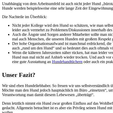
Unabhängig von dem Arbeitsumfeld ist auch nicht jeder Hund „bürotau
Hunde werden beispielsweise eine sehr lange Zeit der Eingewöhnung 
Die Nachteile im Überblick:
Nicht jeder Kollege wird den Hund so schätzen, wie man selbst
leider auch vermehrt zu Problemen/Diskussionen innerhalb des
Auch die Ängste und Sorgen anderer Mitarbeiter sollte man ni
mal auch Menschen, die unseren Hunden mit großem Respekt gege
Der hohe Organisationsaufwand ist manchmal erdrückend, die V
auch „rund um den Hund“ und so bedeutet dies auch oftmals vi
Wenn die kälteren Jahreszeiten näher rücken, hat man leider 
Hund nun mal nicht auf Anhieb wieder trocken. Und auch vor 
eine gute Ausstattung an
Hundehandtüchern
oder auch ein prak
Unser Fazit?
Wir sind eben Hundeliebhaber. So freuen wir uns selbstverständlich 
Möchte man den Hund jedoch hauptsächlich im Büro „einsetzen“, um l
Verantwortung man damit diesem Lebewesen „überträgt“.
Denn letztlich nimmt ein Hund zwar großen Einfluss auf das Wohlbe
gedacht. Allgemein betrachtet ist es aber ein Privileg seinen Hund 
wollen.