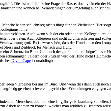
glich“. Dies ist natürlich keine Frage der Rasse, doch vielmehr der 
brauchen und können bei Veränderungen der Umgebung auch schnell mal g
. Manche haben schlichtweg nichts übrig für den Vierbeiner. Hier sorg
 Kollegiums führen.
cht unterschätzen. Auch wenn sich der ein oder andere Kollege durch 
nüber treten. Auch Allergien sind nicht zu unterschätzen und sollten 
erantwortung groß. Es ist zwar schön, dass der Hund einen den komple
el Stress und Zeitdruck für Mensch und Hund.
vermehrt Schmutz im Büro. Und auch der „berühmt berüchtigte“ nasse 
den schlammigen Feldern oder Pfützen wird der Hund nicht Halt mach
tisches
Dryup Cape
ist unabdingbar.
über jeden Vierbeiner bei uns im Büro. Und wenn dies dann auch noch e
angfristig gesehen schweren, psychischen Erkrankungen entgegen zu w
finden der Menschen, doch um eine langjährige Erkrankung zu heilen,
mit zur Arbeit nehmen zu können, welches man wirklich zu schätzen wis