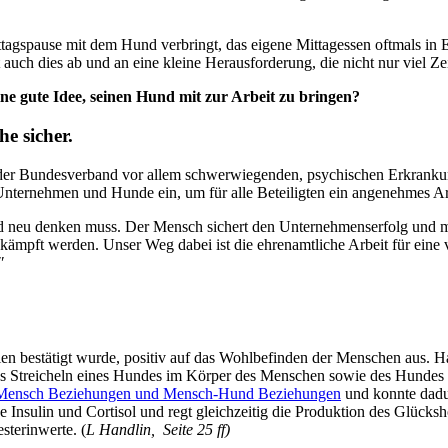
agspause mit dem Hund verbringt, das eigene Mittagessen oftmals in E
st auch dies ab und an eine kleine Herausforderung, die nicht nur viel
eine gute Idee, seinen Hund mit zur Arbeit zu bringen?
e sicher.
er Bundesverband vor allem schwerwiegenden, psychischen Erkrankung
Unternehmen und Hunde ein, um für alle Beteiligten ein angenehmes Arb
nd neu denken muss. Der Mensch sichert den Unternehmenserfolg und mu
ämpft werden. Unser Weg dabei ist die ehrenamtliche Arbeit für ein
″
dien bestätigt wurde, positiv auf das Wohlbefinden der Menschen aus. 
Streicheln eines Hundes im Körper des Menschen sowie des Hundes pr
ensch Beziehungen und Mensch-Hund Beziehungen
und konnte dadu
one Insulin und Cortisol und regt gleichzeitig die Produktion des Gl
sterinwerte. (
L Handlin, Seite 25 ff)