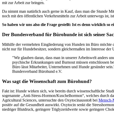
mit zur Arbeit zur bringen.
Da nimmt man natürlich auch gerne in Kauf, dass man die Stunde Mitt
noch mit den öffentlichen Verkehrsmitteln zur Arbeit unterwegs ist, i
So haben wir uns also die Frage gestellt: Ist es denn wirklich so 
Der Bundesverband für Bürohunde ist sich seiner Sach
Mithilfe der vermehrten Eingliederung von Hunden im Büro möchte d
nicht nur für Hundebesitzer, sondern gleichermaßen im Interesse der 
″Wir glauben daran, dass man in unserer Arbeitswelt anders u
psychische Erkrankungen und Burnout müssen entschlossen bek
Büro lässt Mitarbeiter, Unternehmen und Hunde gesünder sein.
Bundesverband Bürohund e.V.
Was sagt die Wissenschaft zum Bürohund?
Fakt ist: Hunde wirken sich, wie bereits durch wissenschaftliche Stu
sogenannte „Anti-Stress-Hormon/Kuschelhormon“, welches durch das 
Agricultural Sciences, untersuchte den Oxytocinausstoß bei
Mensch-M
positiv auf die Gesundheit auswirkt. Oxytocin senkt die Stresshorm
niedriger Blutdruck, geringere Triglyzeridwerte sowie geringere Chole