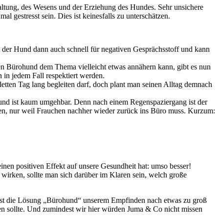
Haltung, des Wesens und der Erziehung des Hundes. Sehr unsichere
estresst sein. Dies ist keinesfalls zu unterschätzen.
t der Hund dann auch schnell für negativen Gesprächsstoff und kann
den Bürohund dem Thema vielleicht etwas annähern kann, gibt es nun
in jedem Fall respektiert werden.
tten Tag lang begleiten darf, doch plant man seinen Alltag demnach
Hund ist kaum umgehbar. Denn nach einem Regenspaziergang ist der
en, nur weil Frauchen nachher wieder zurück ins Büro muss. Kurzum:
inen positiven Effekt auf unsere Gesundheit hat: umso besser!
irken, sollte man sich darüber im Klaren sein, welch große
 ist die Lösung „Bürohund“ unserem Empfinden nach etwas zu groß
sen sollte. Und zumindest wir hier würden Juma & Co nicht missen