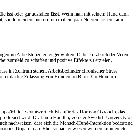
ile isst oder gar ausfallen lässt. Wenn man mit seinem Hund dann
 Zeit, sondern einem auch schon mal ein paar Nerven kosten kann.
en im Arbeitsleben entgegenwirken. Daher setzt sich der Verein
eitsumfeld zu schaffen und positive Effekte zu erzielen.
ss im Zentrum stehen. Arbeitsbedingter chronischer Stress,
e vereinfachte Zulassung von Hunden im Büro. Ein Hund im
Hauptsächlich verantwortlich ist dafür das Hormon Oxytocin, das
oduziert wird. Dr. Linda Handlin, von der Swedish University of
rch nachweisen, dass sich die Mensch-Hund-Interaktion bedeutend
ückshormons Dopamin an. Ebenso nachgewiesen werden konnten ein