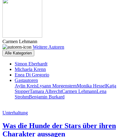
Carmen Lehmann
Weitere Autoren
Alle Kategorien
Simon Eberhardt
Michaela Krenn
Enea Di Gregorio
Gastautoren
Aylin Kreis
Lysann Morgenstern
Monika Hessel
Katja
Stopper
Tamara Albrecht
Carmen Lehmann
Lena
Strohm
Benjamin Burkard
Unterhaltung
Was die Hunde der Stars über ihren
Charakter aussagen