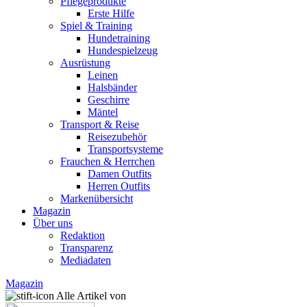
Pflegeprodukte
Erste Hilfe
Spiel & Training
Hundetraining
Hundespielzeug
Ausrüstung
Leinen
Halsbänder
Geschirre
Mäntel
Transport & Reise
Reisezubehör
Transportsysteme
Frauchen & Herrchen
Damen Outfits
Herren Outfits
Markenübersicht
Magazin
Über uns
Redaktion
Transparenz
Mediadaten
Magazin
Alle Artikel von