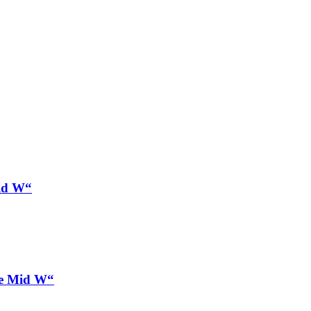
id W“
re Mid W“