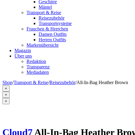
Geschirre
Mäntel
Transport & Reise
Reisezubehör
Transportsysteme
Frauchen & Herrchen
Damen Outfits
Herren Outfits
Markenübersicht
Magazin
Über uns
Redaktion
Transparenz
Mediadaten
Shop
/
Transport & Reise
/
Reisezubehör
/
All-In-Bag Heather Brown
+
+
+
Cloud7
All-In-Bag Heather Bro