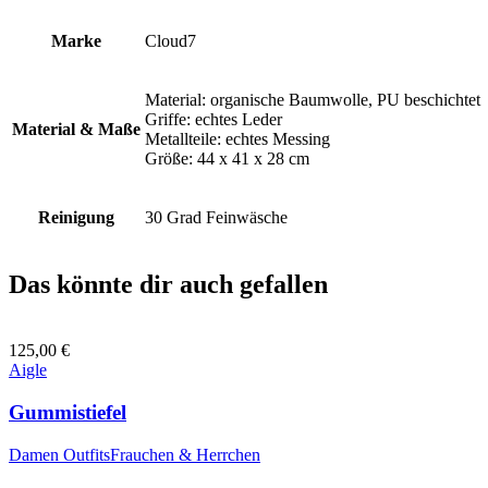
Marke
Cloud7
Material: organische Baumwolle, PU beschichtet
Griffe: echtes Leder
Material & Maße
Metallteile: echtes Messing
Größe: 44 x 41 x 28 cm
Reinigung
30 Grad Feinwäsche
Das könnte dir auch gefallen
125,00
€
Aigle
Gummistiefel
Damen Outfits
Frauchen & Herrchen