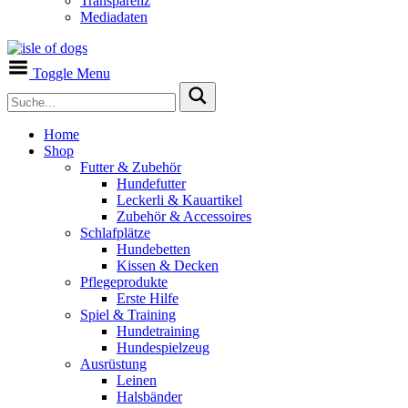
Transparenz
Mediadaten
Toggle Menu
Home
Shop
Futter & Zubehör
Hundefutter
Leckerli & Kauartikel
Zubehör & Accessoires
Schlafplätze
Hundebetten
Kissen & Decken
Pflegeprodukte
Erste Hilfe
Spiel & Training
Hundetraining
Hundespielzeug
Ausrüstung
Leinen
Halsbänder