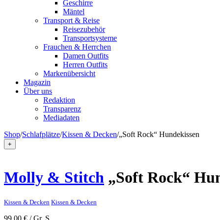
Geschirre
Mäntel
Transport & Reise
Reisezubehör
Transportsysteme
Frauchen & Herrchen
Damen Outfits
Herren Outfits
Markenübersicht
Magazin
Über uns
Redaktion
Transparenz
Mediadaten
Shop
/
Schlafplätze
/
Kissen & Decken
/
„Soft Rock“ Hundekissen
+
Molly & Stitch
„Soft Rock“ Hun
Kissen & Decken
Kissen & Decken
99,00
€
/ Gr. S