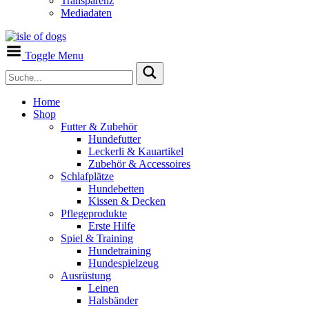
Transparenz
Mediadaten
Toggle Menu
Home
Shop
Futter & Zubehör
Hundefutter
Leckerli & Kauartikel
Zubehör & Accessoires
Schlafplätze
Hundebetten
Kissen & Decken
Pflegeprodukte
Erste Hilfe
Spiel & Training
Hundetraining
Hundespielzeug
Ausrüstung
Leinen
Halsbänder