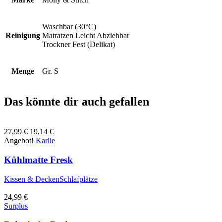
Waschbar (30°C)
Reinigung
Matratzen Leicht Abziehbar
Trockner Fest (Delikat)
Menge
Gr. S
Das könnte dir auch gefallen
Ursprünglicher
Aktueller
27,99
€
19,14
€
Preis
Preis
Angebot!
Karlie
war:
ist:
27,99 €
19,14 €.
Kühlmatte Fresk
Kissen & Decken
Schlafplätze
24,99
€
Surplus