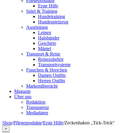
Pflegeprodukte
Erste Hilfe
Spiel & Training
Hundetraining
Hundespielzeug
Ausrüstung
Leinen
Halsbänder
Geschirre
Mäntel
Transport & Reise
Reisezubehör
Transportsysteme
Frauchen & Herrchen
Damen Outfits
Herren Outfits
Markenübersicht
Magazin
Über uns
Redaktion
Transparenz
Mediadaten
Shop
/
Pflegeprodukte
/
Erste Hilfe
/
Zeckenhaken „Tick-Trick“
+