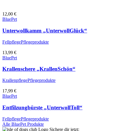
12,00
€
BluePet
Unterwollkamm „UnterwollGlück“
Fellpflege
Pflegeprodukte
13,99
€
BluePet
Krallenschere „KrallenSchön“
Krallenpflege
Pflegeprodukte
17,99
€
BluePet
Entfilzungbürste „UnterwollToll“
Fellpflege
Pflegeprodukte
Alle BluePet Produkte
Sichere dir jetzt: