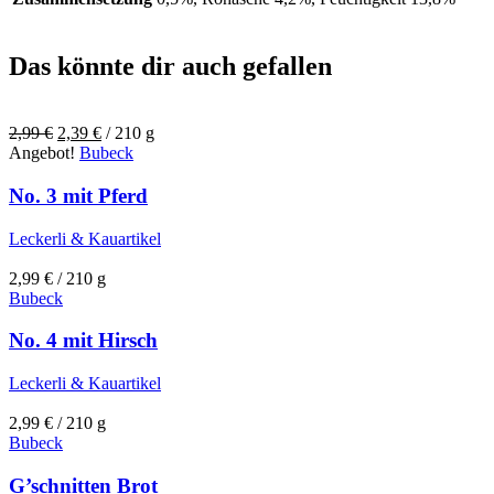
Das könnte dir auch gefallen
Ursprünglicher
Aktueller
2,99
€
2,39
€
/ 210 g
Preis
Preis
Angebot!
Bubeck
war:
ist:
2,99 €
2,39 €.
No. 3 mit Pferd
Leckerli & Kauartikel
2,99
€
/ 210 g
Bubeck
No. 4 mit Hirsch
Leckerli & Kauartikel
2,99
€
/ 210 g
Bubeck
G’schnitten Brot