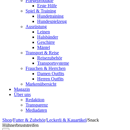
Pflegeprodukte
Erste Hilfe
Spiel & Training
Hundetraining
Hundespielzeug
Ausrüstung
Leinen
Halsbänder
Geschirre
Mäntel
Transport & Reise
Reisezubehör
Transportsysteme
Frauchen & Herrchen
Damen Outfits
Herren Outfits
Markenübersicht
Magazin
Über uns
Redaktion
Transparenz
Mediadaten
Shop
/
Futter & Zubehör
/
Leckerli & Kauartikel
/
Snack
Hühnerbruststreifen