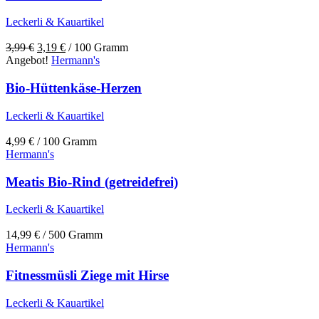
Leckerli & Kauartikel
Ursprünglicher
Aktueller
3,99
€
3,19
€
/ 100 Gramm
Preis
Preis
Angebot!
Hermann's
war:
ist:
3,99 €
3,19 €.
Bio-Hüttenkäse-Herzen
Leckerli & Kauartikel
4,99
€
/ 100 Gramm
Hermann's
Meatis Bio-Rind (getreidefrei)
Leckerli & Kauartikel
14,99
€
/ 500 Gramm
Hermann's
Fitnessmüsli Ziege mit Hirse
Leckerli & Kauartikel