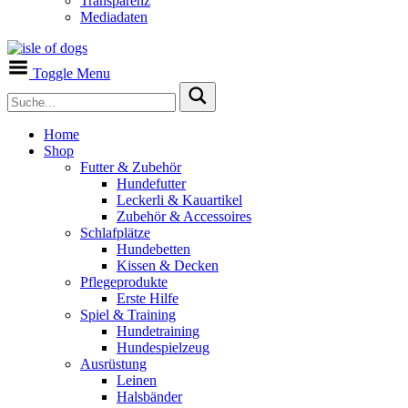
Transparenz
Mediadaten
Toggle Menu
Home
Shop
Futter & Zubehör
Hundefutter
Leckerli & Kauartikel
Zubehör & Accessoires
Schlafplätze
Hundebetten
Kissen & Decken
Pflegeprodukte
Erste Hilfe
Spiel & Training
Hundetraining
Hundespielzeug
Ausrüstung
Leinen
Halsbänder