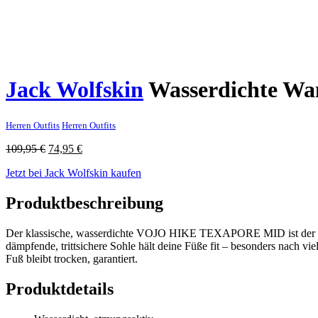
Jack Wolfskin
Wasserdichte Wa
Herren Outfits
Herren Outfits
Ursprünglicher
Aktueller
109,95
€
74,95
€
Preis
Preis
Jetzt bei Jack Wolfskin kaufen
war:
ist:
109,95 €
74,95 €.
Produktbeschreibung
Der klassische, wasserdichte VOJO HIKE TEXAPORE MID ist der pass
dämpfende, trittsichere Sohle hält deine Füße fit – besonders nach v
Fuß bleibt trocken, garantiert.
Produktdetails