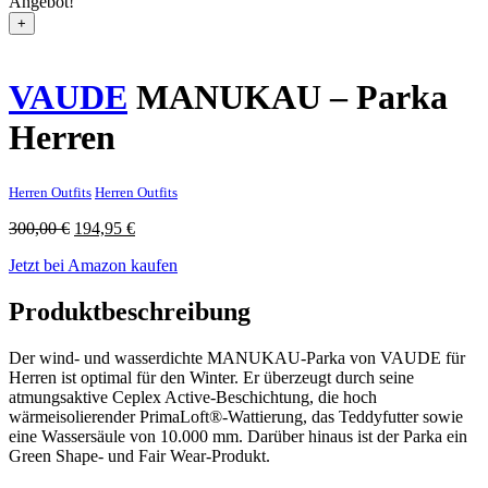
Angebot!
+
VAUDE
MANUKAU – Parka
Herren
Herren Outfits
Herren Outfits
Ursprünglicher
Aktueller
300,00
€
194,95
€
Preis
Preis
Jetzt bei Amazon kaufen
war:
ist:
300,00 €
194,95 €.
Produktbeschreibung
Der wind- und wasserdichte MANUKAU-Parka von VAUDE für
Herren ist optimal für den Winter. Er überzeugt durch seine
atmungsaktive Ceplex Active-Beschichtung, die hoch
wärmeisolierender PrimaLoft®-Wattierung, das Teddyfutter sowie
eine Wassersäule von 10.000 mm. Darüber hinaus ist der Parka ein
Green Shape- und Fair Wear-Produkt.