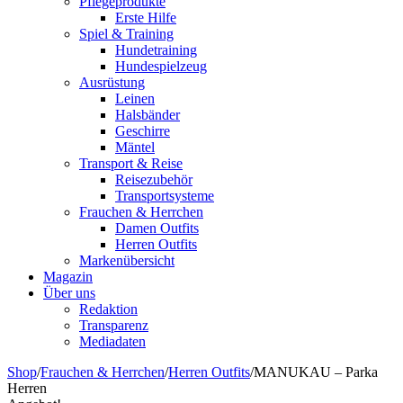
Pflegeprodukte
Erste Hilfe
Spiel & Training
Hundetraining
Hundespielzeug
Ausrüstung
Leinen
Halsbänder
Geschirre
Mäntel
Transport & Reise
Reisezubehör
Transportsysteme
Frauchen & Herrchen
Damen Outfits
Herren Outfits
Markenübersicht
Magazin
Über uns
Redaktion
Transparenz
Mediadaten
Shop
/
Frauchen & Herrchen
/
Herren Outfits
/
MANUKAU – Parka
Herren