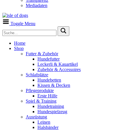
Transparenz
Mediadaten
Toggle Menu
Home
Shop
Futter & Zubehör
Hundefutter
Leckerli & Kauartikel
Zubehör & Accessoires
Schlafplätze
Hundebetten
Kissen & Decken
Pflegeprodukte
Erste Hilfe
Spiel & Training
Hundetraining
Hundespielzeug
Ausrüstung
Leinen
Halsbänder