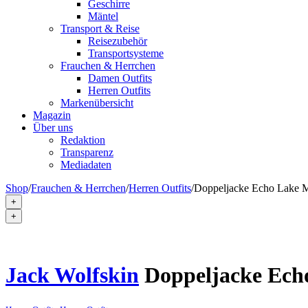
Geschirre
Mäntel
Transport & Reise
Reisezubehör
Transportsysteme
Frauchen & Herrchen
Damen Outfits
Herren Outfits
Markenübersicht
Magazin
Über uns
Redaktion
Transparenz
Mediadaten
Shop
/
Frauchen & Herrchen
/
Herren Outfits
/
Doppeljacke Echo Lake 
+
+
Jack Wolfskin
Doppeljacke Ech