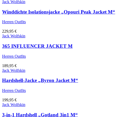
Jack Wolfskin
Winddichte Isolationsjacke „Opouri Peak Jacket M“
Herren Outfits
229,95
€
Jack Wolfskin
365 INFLUENCER JACKET M
Herren Outfits
189,95
€
Jack Wolfskin
Hardshell-Jacke „Byron Jacket M“
Herren Outfits
199,95
€
Jack Wolfskin
3-in-1 Hardshell „Gotland 3in1 M“