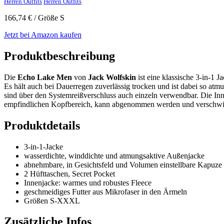
Herren Outfits
Herren Outfits
166,74
€
/ Größe S
Jetzt bei Amazon kaufen
Produktbeschreibung
Die
Echo Lake Men
von
Jack Wolfskin
ist eine klassische 3-in-1 
Es hält auch bei Dauerregen zuverlässig trocken und ist dabei so atm
sind über den Systemreißverschluss auch einzeln verwendbar. Die Inne
empfindlichen Kopfbereich, kann abgenommen werden und verschwinde
Produktdetails
3-in-1-Jacke
wasserdichte, winddichte und atmungsaktive Außenjacke
abnehmbare, in Gesichtsfeld und Volumen einstellbare Kapuze
2 Hüfttaschen, Secret Pocket
Innenjacke: warmes und robustes Fleece
geschmeidiges Futter aus Mikrofaser in den Ärmeln
Größen S-XXXL
Zusätzliche Infos