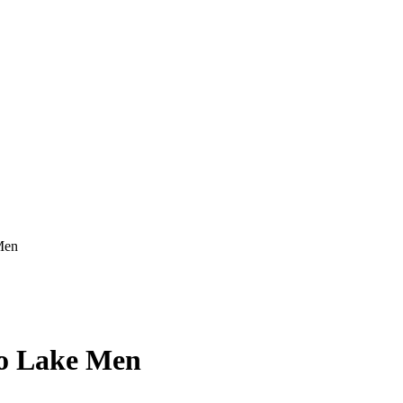
Men
o Lake Men