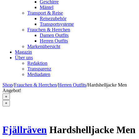
Geschirre
Mäntel
Transport & Reise
Reisezubehör
Transportsysteme
Frauchen & Herrchen
Damen Outfits
Herren Outfits
Markenübersicht
Magazin
Über uns
Redaktion
Transparenz
Mediadaten
Shop
/
Frauchen & Herrchen
/
Herren Outfits
/
Hardshelljacke Men
Angebot!
+
+
Fjällräven
Hardshelljacke Men