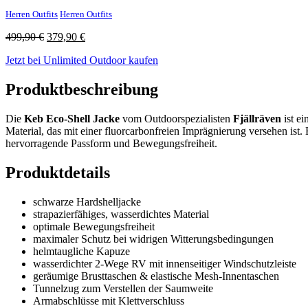
Herren Outfits
Herren Outfits
Ursprünglicher
Aktueller
499,90
€
379,90
€
Preis
Preis
Jetzt bei Unlimited Outdoor kaufen
war:
ist:
499,90 €
379,90 €.
Produktbeschreibung
Die
Keb Eco-Shell Jacke
vom Outdoorspezialisten
Fjällräven
ist ei
Material, das mit einer fluorcarbonfreien Imprägnierung versehen ist. 
hervorragende Passform und Bewegungsfreiheit.
Produktdetails
schwarze Hardshelljacke
strapazierfähiges, wasserdichtes Material
optimale Bewegungsfreiheit
maximaler Schutz bei widrigen Witterungsbedingungen
helmtaugliche Kapuze
wasserdichter 2-Wege RV mit innenseitiger Windschutzleiste
geräumige Brusttaschen & elastische Mesh-Innentaschen
Tunnelzug zum Verstellen der Saumweite
Armabschlüsse mit Klettverschluss