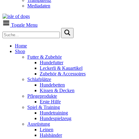
Transparenz
Mediadaten
Toggle Menu
Home
Shop
Futter & Zubehör
Hundefutter
Leckerli & Kauartikel
Zubehör & Accessoires
Schlafplätze
Hundebetten
Kissen & Decken
Pflegeprodukte
Erste Hilfe
Spiel & Training
Hundetraining
Hundespielzeug
Ausrüstung
Leinen
Halsbänder