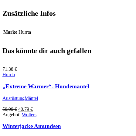
Zusätzliche Infos
Marke
Hurrta
Das könnte dir auch gefallen
71,38
€
Hurrta
„Extreme Warmer“- Hundemantel
Ausrüstung
Mäntel
Ursprünglicher
Aktueller
50,99
€
40,79
€
Preis
Preis
Angebot!
Wolters
war:
ist:
50,99 €
40,79 €.
Winterjacke Amundsen