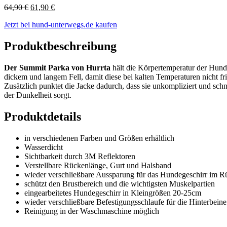
Ursprünglicher
Aktueller
64,90
€
61,90
€
Preis
Preis
Jetzt bei hund-unterwegs.de kaufen
war:
ist:
64,90 €
61,90 €.
Produktbeschreibung
Der Summit Parka von Hurrta
hält die Körpertemperatur der Hunde
dickem und langem Fell, damit diese bei kalten Temperaturen nicht 
Zusätzlich punktet die Jacke dadurch, dass sie unkompliziert und sc
der Dunkelheit sorgt.
Produktdetails
in verschiedenen Farben und Größen erhältlich
Wasserdicht
Sichtbarkeit durch 3M Reflektoren
Verstellbare Rückenlänge, Gurt und Halsband
wieder verschließbare Aussparung für das Hundegeschirr im 
schützt den Brustbereich und die wichtigsten Muskelpartien
eingearbeitetes Hundegeschirr in Kleingrößen 20-25cm
wieder verschließbare Befestigungsschlaufe für die Hinterbei
Reinigung in der Waschmaschine möglich