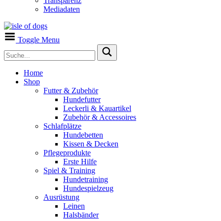
Transparenz
Mediadaten
Toggle Menu
Home
Shop
Futter & Zubehör
Hundefutter
Leckerli & Kauartikel
Zubehör & Accessoires
Schlafplätze
Hundebetten
Kissen & Decken
Pflegeprodukte
Erste Hilfe
Spiel & Training
Hundetraining
Hundespielzeug
Ausrüstung
Leinen
Halsbänder