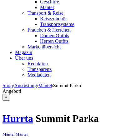
Geschirre
Mäntel
Transport & Reise
Reisezubehör
Transportsysteme
Frauchen & Herrchen
Damen Outfits
Herren Outfits
Markenübersicht
Magazin
Über uns
Redaktion
Transparenz
Mediadaten
Shop
/
Ausrüstung
/
Mäntel
/
Summit Parka
Angebot!
+
Hurrta
Summit Parka
Mäntel
Mäntel