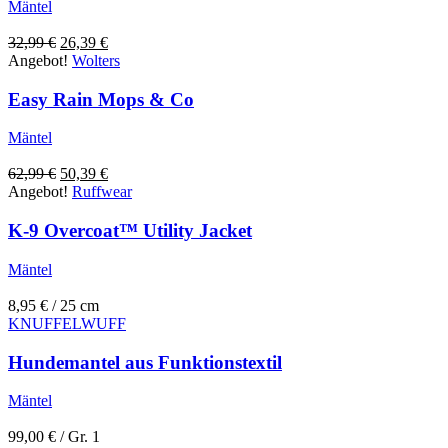
Mäntel
Ursprünglicher
Aktueller
32,99
€
26,39
€
Preis
Preis
Angebot!
Wolters
war:
ist:
32,99 €
26,39 €.
Easy Rain Mops & Co
Mäntel
Ursprünglicher
Aktueller
62,99
€
50,39
€
Preis
Preis
Angebot!
Ruffwear
war:
ist:
62,99 €
50,39 €.
K-9 Overcoat™ Utility Jacket
Mäntel
8,95
€
/ 25 cm
KNUFFELWUFF
Hundemantel aus Funktionstextil
Mäntel
99,00
€
/ Gr. 1