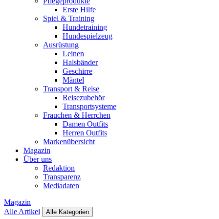
Pflegeprodukte
Erste Hilfe
Spiel & Training
Hundetraining
Hundespielzeug
Ausrüstung
Leinen
Halsbänder
Geschirre
Mäntel
Transport & Reise
Reisezubehör
Transportsysteme
Frauchen & Herrchen
Damen Outfits
Herren Outfits
Markenübersicht
Magazin
Über uns
Redaktion
Transparenz
Mediadaten
Magazin
Alle Artikel
Alle Kategorien