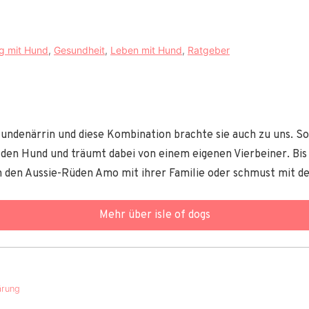
ag mit Hund
,
Gesundheit
,
Leben mit Hund
,
Ratgeber
Hundenärrin und diese Kombination brachte sie auch zu uns. So 
den Hund und träumt dabei von einem eigenen Vierbeiner. Bis es
hin den Aussie-Rüden Amo mit ihrer Familie oder schmust mit 
Mehr über isle of dogs
ärung