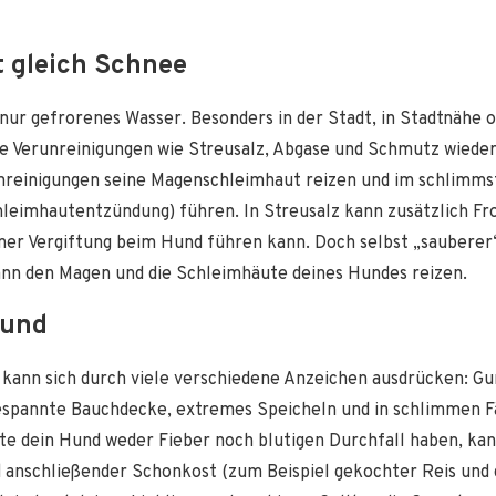
t gleich Schnee
 nur gefrorenes Wasser. Besonders in der Stadt, in Stadtnähe 
e Verunreinigungen wie Streusalz, Abgase und Schmutz wieder.
nreinigungen seine Magenschleimhaut reizen und im schlimmst
hleimhautentzündung) führen. In Streusalz kann zusätzlich Fr
einer Vergiftung beim Hund führen kann. Doch selbst „saubere
nn den Magen und die Schleimhäute deines Hundes reizen.
Hund
 kann sich durch viele verschiedene Anzeichen ausdrücken: G
spannte Bauchdecke, extremes Speicheln und in schlimmen Fä
llte dein Hund weder Fieber noch blutigen Durchfall haben, ka
 anschließender Schonkost (zum Beispiel gekochter Reis un