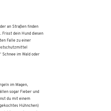
oder an Straßen finden
 Frisst dein Hund diesen
en Falle zu einer
ostschutzmittel
r“ Schnee im Wald oder
urgeln im Magen,
llen sogar Fieber und
nnst du mit einem
d gekochtes Hühnchen)